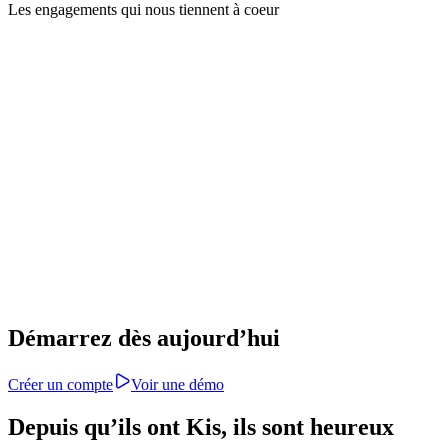
Les engagements qui nous tiennent à coeur
çu en France. Toutes les données sont stockées et
sur des serveurs en France et en UE.
La confidentialité fait partie prenante de Kis. Toutes vos
informations sont protégées et anonymisées.
Pas de coût supplémentaire par utilisateur, ni de frais ca
abonnement simple, basé sur vos besoins réels.
Démarrez dès aujourd’hui
Créer un compte
Voir une démo
Depuis qu’ils ont Kis, ils sont heureux