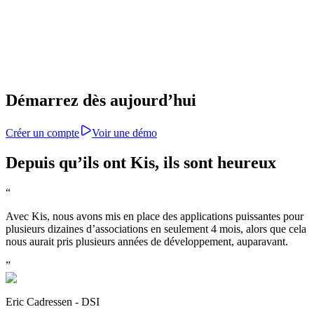
La confidentialité fait partie prenante de Kis. Toutes vos
informations sont protégées et anonymisées.
Pas de coût supplémentaire par utilisateur, ni de frais ca
abonnement simple, basé sur vos besoins réels.
Démarrez dès aujourd’hui
Créer un compte
Voir une démo
Depuis qu’ils ont Kis, ils sont heureux
“
Avec Kis, nous avons mis en place des applications puissantes pour
plusieurs dizaines d’associations en seulement 4 mois, alors que cela
nous aurait pris plusieurs années de développement, auparavant.
”
Eric Cadressen - DSI