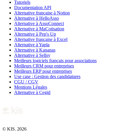
Tutoriels
Documentation API
Alternative française à Notion
Alternative à HelloAsso
Alternative à AssoConnect
Alternative à MaCotisation
Alternative à Pep's Up
Alternative française à Excel
Alternative à Yapla
Alternative à Kananas
Alternative à Sellsy
Meilleurs logiciels français pour associations
Meilleurs CRM pour entreprises
Meilleurs ERP pour entreprises
Use case : Gestion des candidatures
CGU / CGV
Mentions Légales
Alternative à Cegid
© KIS. 2026