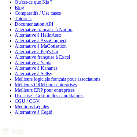
Qu'est-ce que Kis ?
Blog
Comparatifs / Use cases
Tutoriels
Documentation API
Alternative française à Notion
Alternative à HelloAsso
Alternative à AssoConnect
Alternative à MaCotisation
Alternative à Pep's Up
Alternative française à Excel
Alternative à Yapla
Alternative à Kananas
Alternative à Sellsy
Meilleurs logiciels français pour associations
Meilleurs CRM pour entreprises
Meilleurs ERP pour entreprises
Use case : Gestion des candidatures
CGU / CGV
Mentions Légales
Alternative à Cegid