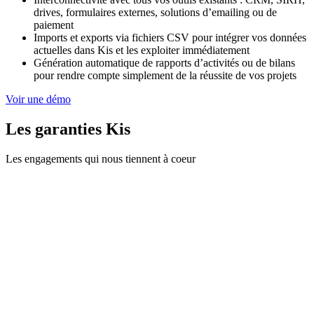
drives, formulaires externes, solutions d’emailing ou de
paiement
Imports et exports via fichiers CSV pour intégrer vos données
actuelles dans Kis et les exploiter immédiatement
Génération automatique de rapports d’activités ou de bilans
pour rendre compte simplement de la réussite de vos projets
Voir une démo
Les garanties Kis
Les engagements qui nous tiennent à coeur
çu en France. Toutes les données sont stockées et
sur des serveurs en France et en UE.
La confidentialité fait partie prenante de Kis. Toutes vos
informations sont protégées et anonymisées.