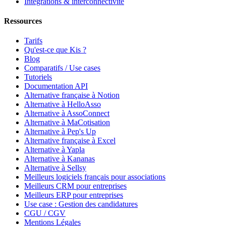
Intégrations & interconnectivité
Ressources
Tarifs
Qu'est-ce que Kis ?
Blog
Comparatifs / Use cases
Tutoriels
Documentation API
Alternative française à Notion
Alternative à HelloAsso
Alternative à AssoConnect
Alternative à MaCotisation
Alternative à Pep's Up
Alternative française à Excel
Alternative à Yapla
Alternative à Kananas
Alternative à Sellsy
Meilleurs logiciels français pour associations
Meilleurs CRM pour entreprises
Meilleurs ERP pour entreprises
Use case : Gestion des candidatures
CGU / CGV
Mentions Légales