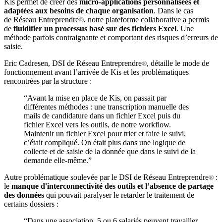
Kis permet de créer des
micro-applications personnalisées et
adaptées aux besoins de chaque organisation
. Dans le cas
de Réseau Entreprendre
, notre plateforme collaborative a permis
®
de
fluidifier un processus basé sur des fichiers Excel
. Une
méthode parfois contraignante et comportant des risques d’erreurs de
saisie.
Eric Cadresen, DSI de Réseau Entreprendre
, détaille le mode de
®
fonctionnement avant l’arrivée de Kis et les problématiques
rencontrées par la structure :
“Avant la mise en place de Kis, on passait par
différentes méthodes : une transcription manuelle des
mails de candidature dans un fichier Excel puis du
fichier Excel vers les outils, de notre workflow.
Maintenir un fichier Excel pour trier et faire le suivi,
c’était compliqué. On était plus dans une logique de
collecte et de saisie de la donnée que dans le suivi de la
demande elle-même.”
Autre problématique soulevée par le DSI de Réseau Entreprendre
:
®
le
manque d'interconnectivité des outils et l’absence de partage
des données
qui pouvait paralyser le retarder le traitement de
certains dossiers :
“Dans une association, 5 ou 6 salariés peuvent travailler