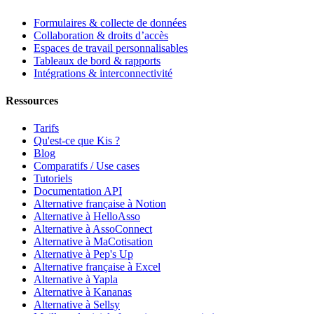
Formulaires & collecte de données
Collaboration & droits d’accès
Espaces de travail personnalisables
Tableaux de bord & rapports
Intégrations & interconnectivité
Ressources
Tarifs
Qu'est-ce que Kis ?
Blog
Comparatifs / Use cases
Tutoriels
Documentation API
Alternative française à Notion
Alternative à HelloAsso
Alternative à AssoConnect
Alternative à MaCotisation
Alternative à Pep's Up
Alternative française à Excel
Alternative à Yapla
Alternative à Kananas
Alternative à Sellsy