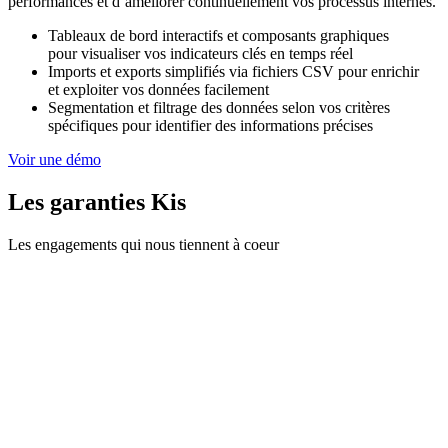
performances et d’améliorer continuellement vos processus internes.
Tableaux de bord interactifs et composants graphiques
pour visualiser vos indicateurs clés en temps réel
Imports et exports simplifiés via fichiers CSV pour enrichir
et exploiter vos données facilement
Segmentation et filtrage des données selon vos critères
spécifiques pour identifier des informations précises
Voir une démo
Les garanties Kis
Les engagements qui nous tiennent à coeur
çu en France. Toutes les données sont stockées et
sur des serveurs en France et en UE.
La confidentialité fait partie prenante de Kis. Toutes vos