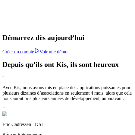
informations sont protégées et anonymisées.
Pas de coût supplémentaire par utilisateur, ni de frais ca
abonnement simple, basé sur vos besoins réels.
Démarrez dès aujourd’hui
Créer un compte
Voir une démo
Depuis qu’ils ont Kis, ils sont heureux
“
Avec Kis, nous avons mis en place des applications puissantes pour
plusieurs dizaines d’associations en seulement 4 mois, alors que cela
nous aurait pris plusieurs années de développement, auparavant.
”
Eric Cadressen - DSI
Réseau Entreprendre